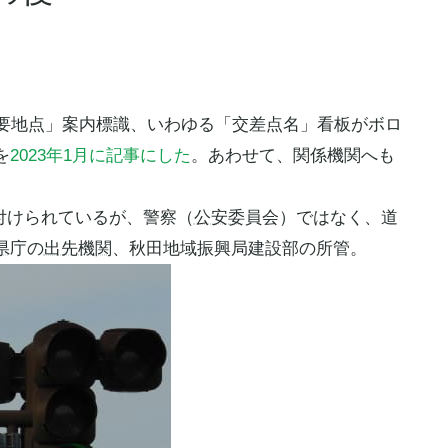
主要地点」案内標識、いわゆる「交差点名」看板がボロ
を
2023年1月に記事にした
。あわせて、関係機関へも
付けられているが、警察（
公安委
員会）ではなく、道
県
庁の
出先機関
、秋田地域振興局建設部の所管。