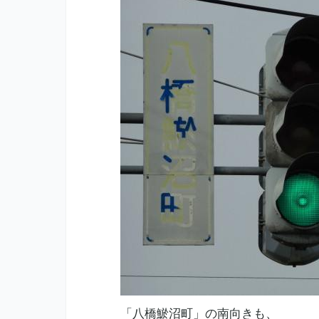
「八橋鯲沼町」の南向きも、