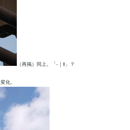
（再掲）同上。「-｜‖」？
、変化。