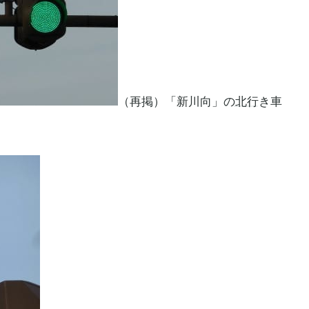
（再掲）「新川向」の
北行
き車