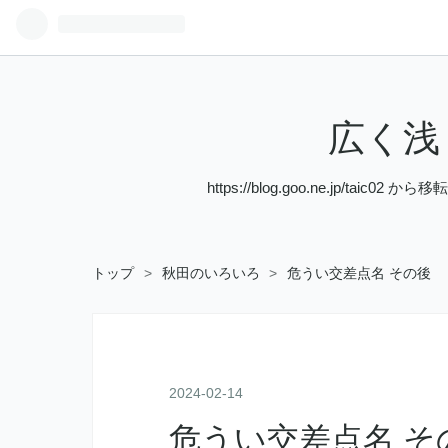
広く浅く［
https://blog.goo.ne.
トップ
>
秋田のいろいろ
>
危うい交差点名 その後
2024
-
02
-
14
危うい交差点名 そ