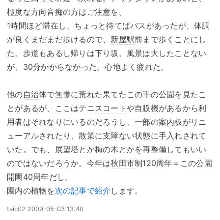
極度な方向音痴の方はご注意を。
1時間ほど滞在し、ちょっと待てばバスがあったが、体調
が良くまだまだ歩けるので、
新屋駅
前まで歩くことにし
た。歩道もあるし帰りは下り坂。風景は大したことない
が、30分かからなかった。心地よく疲れた。
他の
自治
体で無惨に荒れた果てたこの手の公園を見たこ
とがあるが、ここはテニ
スコート
や自販機があるから利
用者はそれなりにいるのだろうし、一部の案内板がリニ
ューアルされたり、散策に支障ない状態に手入れされて
いた。でも、展望塔とか梅の木とかを再整備してもいい
のではないだろうか。今年は
秋田市
制120周年＝この公園
開園40周年だし。
園内の植物を
次の記事で紹介
します。
taic02
2009-05-03 13:40