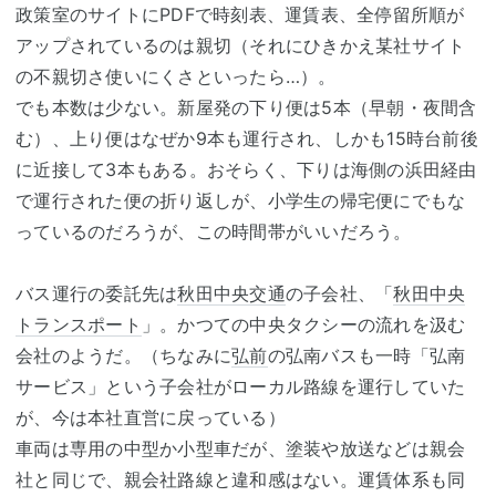
政策室のサイトにPDFで時刻表、運賃表、全停留所順が
アップされているのは親切（それにひきかえ某社サイト
の不親切さ使いにくさといったら…）。
でも本数は少ない。新屋発の下り便は5本（早朝・夜間含
む）、上り便はなぜか9本も運行され、しかも15時台前後
に近接して3本もある。おそらく、下りは海側の浜田経由
で運行された便の折り返しが、小学生の帰宅便にでもな
っているのだろうが、この時間帯がいいだろう。
バス運行の委託先は
秋田中央交通
の子会社、「
秋田中央
トランスポート
」。かつての中央タクシーの流れを汲む
会社のようだ。（ちなみに
弘前
の弘南バスも一時「弘南
サービス」という子会社がローカル路線を運行していた
が、今は本社直営に戻っている）
車両は専用の中型か小型車だが、塗装や放送などは親会
社と同じで、親会社路線と違和感はない。運賃体系も同