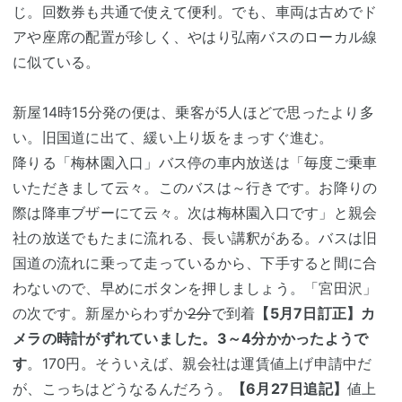
じ。回数券も共通で使えて便利。でも、車両は古めでド
アや座席の配置が珍しく、やはり弘南バスのローカル線
に似ている。
新屋14時15分発の便は、乗客が5人ほどで思ったより多
い。旧国道に出て、緩い上り坂をまっすぐ進む。
降りる「梅林園入口」バス停の車内放送は「毎度ご乗車
いただきまして云々。このバスは～行きです。お降りの
際は降車ブザーにて云々。次は梅林園入口です」と親会
社の放送でもたまに流れる、長い講釈がある。バスは旧
国道の流れに乗って走っているから、下手すると間に合
わないので、早めにボタンを押しましょう。「宮田沢」
の次です。新屋からわずか
2分
で到着
【5月7日訂正】カ
メラの時計がずれていました。3～4分かかったようで
す
。170円。そういえば、親会社は運賃値上げ申請中だ
が、こっちはどうなるんだろう。
【6月27日追記】
値上