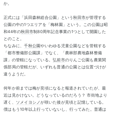
か。
正式には「浜田森林総合公園」という
秋田市
が管理する
公園の中の1つエリアを「梅林園」という。この公園は昭
和44年の
秋田市
制80周年記念事業の1つとして開園した
とのこと。
ちなみに、
千秋公園
やいわゆる児童公園などを管轄する
「都市整備部公園課」でなく、「農林部農地森林整備
課」の管轄になっている。
弘前市
のりんご公園も農業関
係部局の管轄だが、いずれも普通の公園とは位置づけが
違うようだ。
何年か前までは梅が見頃になると報道されていたが、最
近は見かけない。どうなっているのだろう？ 市街地より
遅く、
ソメイヨシノ
が咲いた後が見頃と記憶している。
僕はもう10年以上行っていないし、行ってみた。普通は