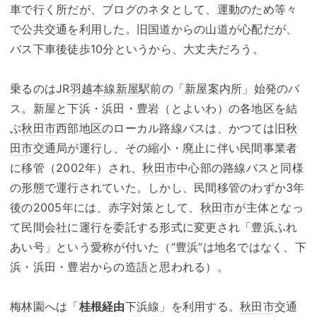
車で行く所だが、ブログのネタとして、運動のため等々
で公共交通を利用した。旧国道からの山道が心配だが、
バス下車後徒歩10分というから、大丈夫だろう。
乗るのはJR
羽越本線
新屋駅
前の「新屋案内所」始発のバ
ス。新屋と下浜・浜田・豊岩（とよいわ）の各地区を結
ぶ
秋田市
西部地区のローカル路線バスは、かつては旧
秋
田市
交通局が運行し、その縮小・廃止に伴い民間事業者
に移管（2002年）され、
秋田市
中心部の路線バスと同様
の形態で運行されていた。しかし、民間移管のわずか3年
後の2005年には、赤字対策として、
秋田市
が主体となっ
て民間会社に運行を委託する形式に変更され「豊浜ふれ
あい号」という愛称が付いた（“豊浜”は地名ではなく、下
浜・浜田・豊岩からの造語と思われる）。
梅林園へは「
桂根経由
下浜線」を利用する。
秋田市
交通