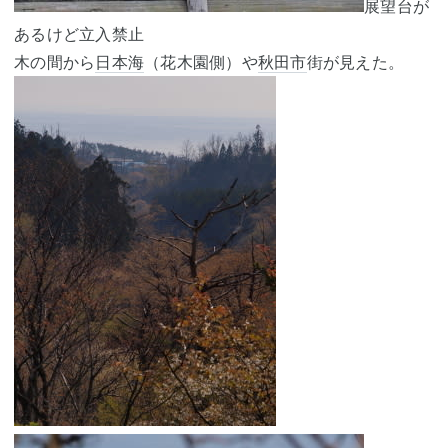
展望台が
あるけど立入禁止
木の間から
日本海
（花木園側）や
秋田市
街が見えた。