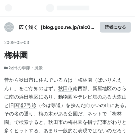
広く浅く［blog.goo.ne.jp/taic02
読者になる
より移転］
2009
-
05
-
03
梅林園
秋田の季節・風景
昔から
秋田市
に住んでいる方は「梅林園（ばいりんえ
ん）」をご存知のはず。
秋田市
南西部、新屋地区のさら
に南の浜田地区にあり、動物園や
テレビ塔
のある大森山
と旧
国道7号線
（今は県道）を挟んだ向かいの山にある。
その名の通り、梅の木がある公園だ。ネットで「梅林
園」で検索すると、
秋田市
の梅林園を指す記事がわりと
多くヒットする。あまり一般的な表現ではないのだろう